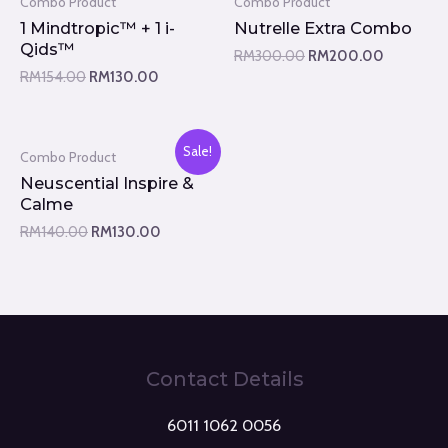
Combo Product
Combo Product
1 Mindtropic™ + 1 i-
Nutrelle Extra Combo
Qids™
RM
300.00
RM
200.00
RM
154.00
RM
130.00
Sale!
Combo Product
Neuscential Inspire &
Calme
RM
140.00
RM
130.00
Contact Details
6011 1062 0056