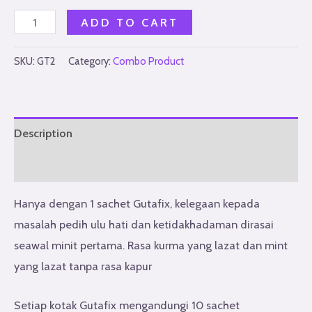
Gutafix
ADD TO CART
Combo
quantity
SKU:
GT2
Category:
Combo Product
Description
Additional information
Hanya dengan 1 sachet Gutafix, kelegaan kepada
masalah pedih ulu hati dan ketidakhadaman dirasai
seawal minit pertama. Rasa kurma yang lazat dan mint
yang lazat tanpa rasa kapur
Setiap kotak Gutafix mengandungi 10 sachet